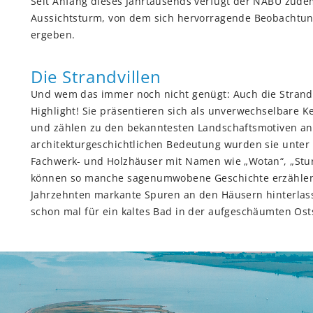
Seit Anfang dieses Jahrtausends verfügt der NABU zud
Aussichtsturm, von dem sich hervorragende Beobachtun
ergeben.
Die Strandvillen
Und wem das immer noch nicht genügt: Auch die Strandv
Highlight! Sie präsentieren sich als unverwechselbare K
und zählen zu den bekanntesten Landschaftsmotiven an 
architekturgeschichtlichen Bedeutung wurden sie unter 
Fachwerk- und Holzhäuser mit Namen wie „Wotan“, „Stur
können so manche sagenumwobene Geschichte erzählen.
Jahrzehnten markante Spuren an den Häusern hinterlass
schon mal für ein kaltes Bad in der aufgeschäumten Os