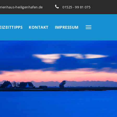
erienhaus-heiligenhafen.de
01525 - 99 81 075
EIZEITTIPPS
KONTAKT
IMPRESSUM