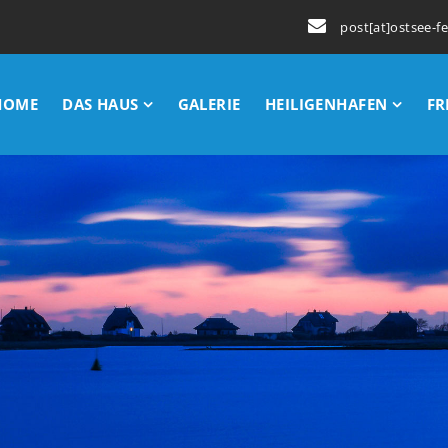
post[at]ostsee-f
HOME
DAS HAUS
GALERIE
HEILIGENHAFEN
FR