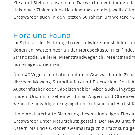
Kies und Steinen zusammen. Dazwischen entstanden fla
Haken wie Zinken eines Haarkammes an die jeweils ältere
Graswarder auch in den letzten 50 Jahren um weitere 1
Flora und Fauna
Im Schutze der Nehrungshaken entwickelten sich im Lauf
denen am Wattenmeer an der Nordseeküste. Hier findet si
Strandsode, Sellerie, Meerstrandwegerich, Meerstrandm
nur einige zu nennen…
Über 40 Vogelarten haben auf dem Graswarder ein Zuha
diversen Möwen-, Strandläufer- und Entenarten. So si
Austernfischer oder Säbelschnäbler. Aber auch Singvöge
finden. Und nicht selten wird man Augen- und Ohrenzeu
wenn die unzähligen Zugvögel im Frühjahr und Herbst
Um eine dauerhafte Sicherung dieser einmaligen Tier- u
Graswarder unter Naturschutz gestellt. Der NABU unterh
Ostern bis Ende Oktober zweimal täglich zu fachkundig