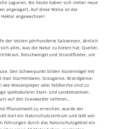
che Lagunen. Bis heute haben sich immer neue
n angelagert. Auf diese Weise ist der
0 Hektar angewachsen!
e der letzten Jahrhunderte Salzwiesen, ähnlich
ch alles, was die Natur zu bieten hat: Queller,
ilchkraut, Rotschwingel und Strandflieder, um
use. Den Schwerpunkt bilden Küstenvögel mit
eht man Sturmmöwen, Graugänse, Brandgänse,
l wie Wiesenpieper oder Feldlerche sind zu
ge spektakulärer Start- und Landemanöver,
 Kurs auf den Graswarder nehmen…
nd Pflanzenwelt zu erreichen, wurde der
ält dort ein Naturschutzzentrum und lädt von
en Führungen durch das Naturschutzgebiet ein.