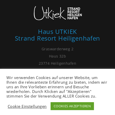
Haus UTKIEK
Strand Resort Heiligenhafen
Graswarderweg 2
Haus 32b
23774 Heiligenhafen
01525 - 99 81 075
Wir verwenden Cookies auf unserer Website, um
post[at]ostsee-ferienhaus-heiligenhafen.de
Ihnen die relevanteste Erfahrung zu bieten, indem wir
uns an Ihre Vorlieben erinnern und Besuche
wiederholen. Durch Klicken auf "Akzeptieren"
stimmen Sie der Verwendung ALLER Cookies zu.
Cookie Einstellungen
COOKIES AKZEPTIEREN