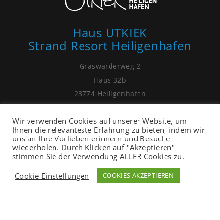
Haus UTKIEK
Strand Resort Heiligenhafen
Graswarderweg 2
Haus 32b
23774 Heiligenhafen
01525 - 99 81 075
Wir verwenden Cookies auf unserer Website, um
post[at]ostsee-ferienhaus-heiligenhafen.de
Ihnen die relevanteste Erfahrung zu bieten, indem wir
uns an Ihre Vorlieben erinnern und Besuche
wiederholen. Durch Klicken auf "Akzeptieren"
stimmen Sie der Verwendung ALLER Cookies zu.
Cookie Einstellungen
COOKIES AKZEPTIEREN