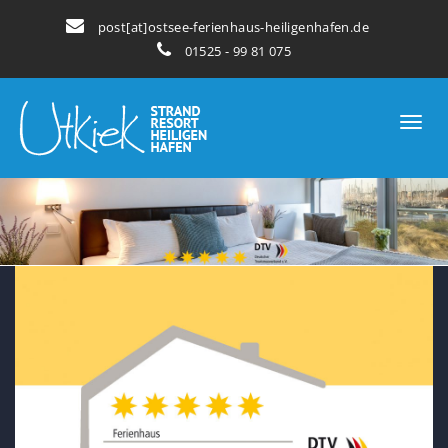
post[at]ostsee-ferienhaus-heiligenhafen.de
01525 - 99 81 075