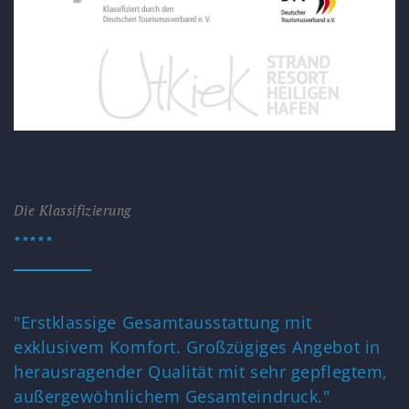
Die Klassifizierung
*****
"Erstklassige Gesamtausstattung mit
exklusivem Komfort. Großzügiges Angebot in
herausragender Qualität mit sehr gepflegtem,
außergewöhnlichem Gesamteindruck."