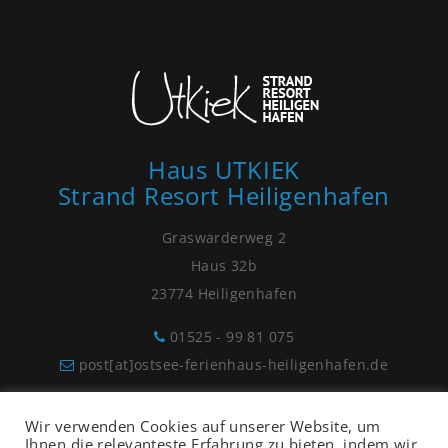
Haus UTKIEK
Strand Resort Heiligenhafen
Graswarderweg 2
Haus 32b
23774 Heiligenhafen
01525 - 99 81 075
post[at]ostsee-ferienhaus-heiligenhafen.de
Wir verwenden Cookies auf unserer Website, um
Ihnen die relevanteste Erfahrung zu bieten, indem wir