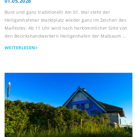
01.05.2026
Bunt und ganz traditionell! Am 01. Mai steht der
Heiligenhafener Marktplatz wieder ganz im Zeichen des
Maifestes: Ab 11 Uhr wird nach herkömmlicher Sitte von
den Bezirkshandwerkern Heiligenhafen der Maibaum ...
WEITERLESEN