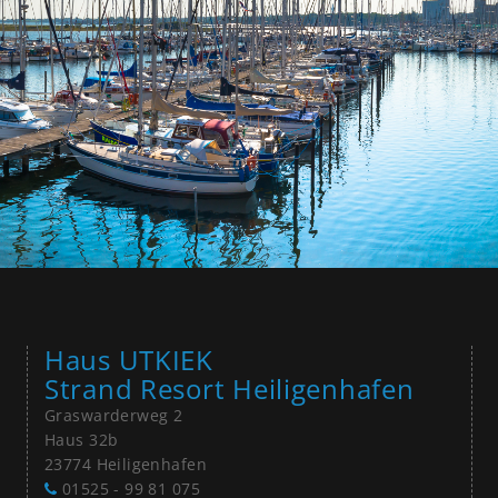
Haus UTKIEK
Strand Resort Heiligenhafen
Graswarderweg 2
Haus 32b
23774 Heiligenhafen
01525 - 99 81 075