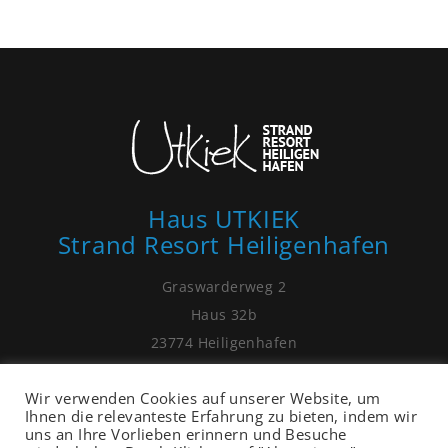
Haus UTKIEK
Strand Resort Heiligenhafen
Graswarderweg 2
Haus 32b
23774 Heiligenhafen
01525 - 99 81 075
Wir verwenden Cookies auf unserer Website, um
post[at]ostsee-ferienhaus-heiligenhafen.de
Ihnen die relevanteste Erfahrung zu bieten, indem wir
uns an Ihre Vorlieben erinnern und Besuche