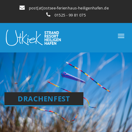
post[at]ostsee-ferienhaus-heiligenhafen.de
01525 - 99 81 075
DRACHENFEST