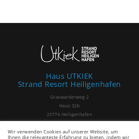
Haus UTKIEK
Strand Resort Heiligenhafen
Graswarderweg 2
Haus 32b
23774 Heiligenhafen
01525 - 99 81 075
Wir verwenden Cookies auf unserer Website, um
post[at]ostsee-ferienhaus-heiligenhafen.de
Ihnen die relevanteste Erfahrung zu bieten, indem wir